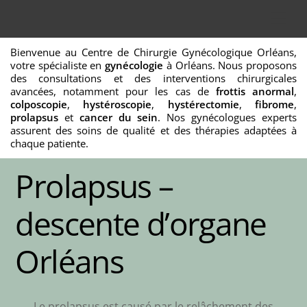
Skip
Men
to
content
Bienvenue au Centre de Chirurgie Gynécologique Orléans,
votre spécialiste en
gynécologie
à Orléans. Nous proposons
des consultations et des interventions chirurgicales
avancées, notamment pour les cas de
frottis anormal
,
colposcopie
,
hystéroscopie
,
hystérectomie
,
fibrome
,
prolapsus
et
cancer du sein
. Nos gynécologues experts
assurent des soins de qualité et des thérapies adaptées à
chaque patiente.
Prolapsus –
descente d’organe
Orléans
Le prolapsus est causé par le relâchement des