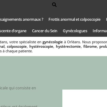
Search
e saignements anormaux ?
Frottis anormal et colposcopie
scente d’organe
Cancer du Sein
Gynécologues
Informat
ans, votre spécialiste en
gynécologie
à Orléans. Nous proposons
mal
,
colposcopie
,
hystéroscopie
,
hystérectomie
,
fibrome
,
prol
s à chaque patiente.
icale qui consiste en
l’utérus est également