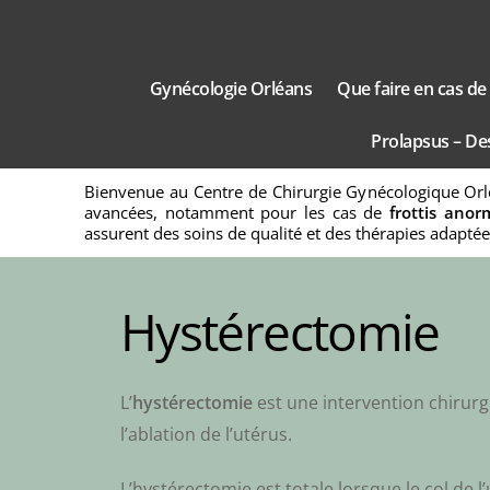
Skip
to
content
Gynécologie Orléans
Que faire en cas d
Prolapsus – De
Bienvenue au Centre de Chirurgie Gynécologique Orlé
avancées, notamment pour les cas de
frottis anor
assurent des soins de qualité et des thérapies adaptée
Hystérectomie
L’
hystérectomie
est une intervention chirurg
l’ablation de l’utérus.
L’hystérectomie est totale lorsque le col de 