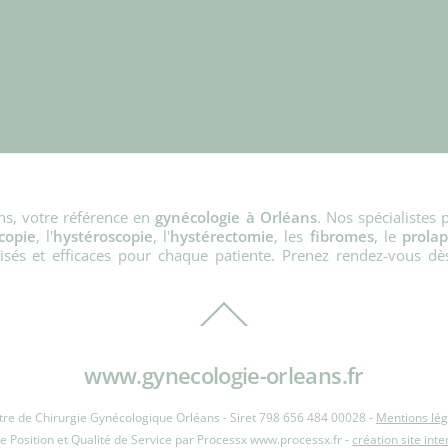
ns, votre référence en
gynécologie à Orléans
. Nos spécialistes 
copie
, l'
hystéroscopie
, l'
hystérectomie
, les
fibromes
, le
prola
alisés et efficaces pour chaque patiente. Prenez rendez-vous d
Back
To
Top
www.gynecologie-orleans.fr
tre de Chirurgie Gynécologique Orléans - Siret 798 656 484 00028 -
Mentions lég
Position et Qualité de Service par Processx www.processx.fr -
création site int