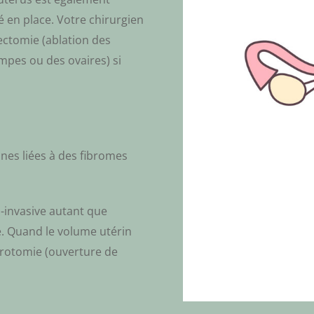
é en place. Votre chirurgien
ectomie (ablation des
pes ou des ovaires) si
nes liées à des fibromes
i-invasive autant que
e. Quand le volume utérin
arotomie (ouverture de