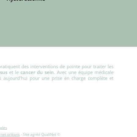
pratiquent des interventions de pointe pour traiter les
psus
et le
cancer du sein
. Avec une équipe médicale
ès aujourd'hui pour une prise en charge complète et
ales
ernet orléans
- Site agréé QualiNet ©