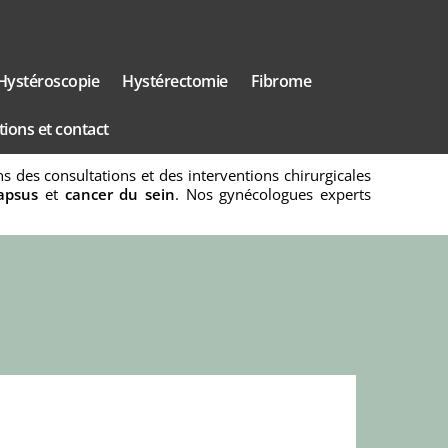
Hystéroscopie
Hystérectomie
Fibrome
ions et contact
 des consultations et des interventions chirurgicales
apsus
et
cancer du sein
. Nos gynécologues experts