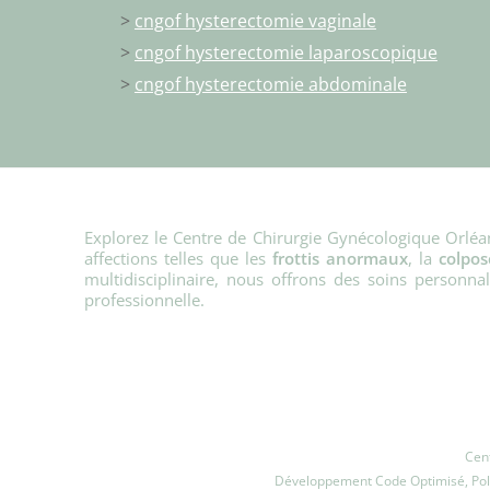
>
cngof hysterectomie vaginale
>
cngof hysterectomie laparoscopique
>
cngof hysterectomie abdominale
Explorez le Centre de Chirurgie Gynécologique Orléa
affections telles que les
frottis anormaux
, la
colpos
multidisciplinaire, nous offrons des soins personn
professionnelle.
Cen
Développement Code Optimisé, Pole 